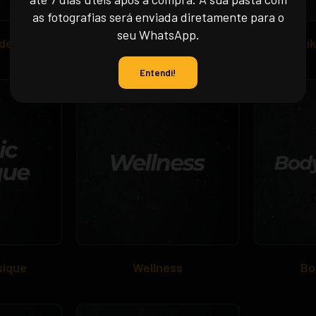
as fotografias será enviada diretamente para o
seu WhatsApp.
del
Culturismo Clássico
Bik
Entendi!
sique
Wellness
Bo