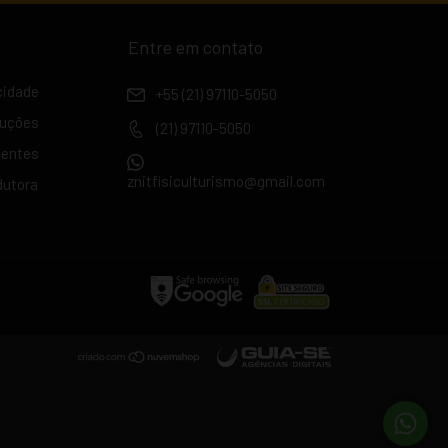
Entre em contato
acidade
+55 (21) 97110-5050
luções
(21) 97110-5050
uentes
znitfisiculturismo@gmail.com
dutora