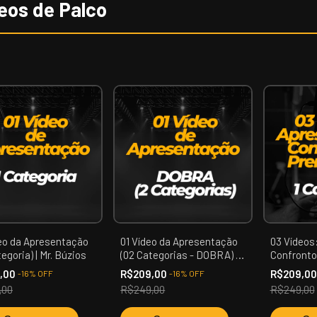
eos de Palco
deo da Apresentação
01 Vídeo da Apresentação
03 Vídeos
tegoria) | Mr. Búzios
(02 Categorias - DOBRA) |
Confronto
Mr. Búzios
(01 Categor
9,00
R$209,00
R$209,0
-
16
%
OFF
-
16
%
OFF
,00
R$249,00
R$249,00