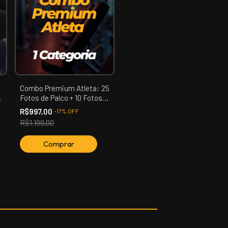
Combo Premium Atleta: 25
Fotos de Palco + 10 Fotos
de Backstage + 10 Fotos de
R$997,00
-
17
%
OFF
Estúdio + 3 Vídeos + Reels
R$1.199,00
de Backstage