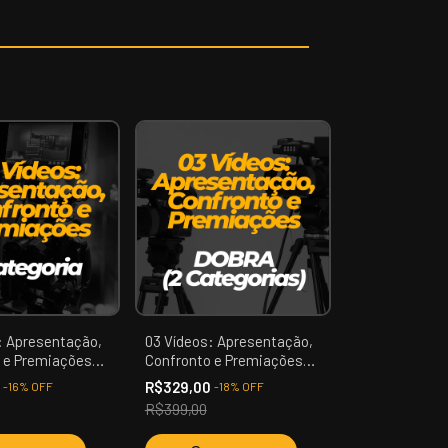
: Apresentação,
03 Vídeos: Apresentação,
 e Premiações
Confronto e Premiações
ia) | Mr. Búzios
(02 Categorias - DOBRA) |
0
R$329,00
-
16
%
OFF
-
18
%
OFF
Mr. Búzios
R$399,00