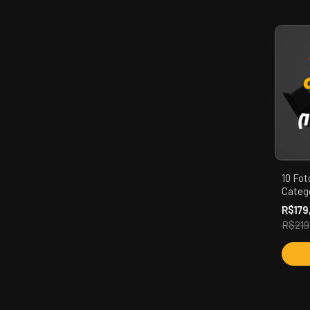
10 Fot
Catego
R$179
R$219