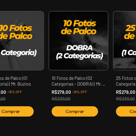
os de Palco (01
10 Fotos de Palco (02
25 Fotos d
ria) | Mr. Búzios
Categorias - DOBRA) | Mr.
Categoria)
Búzios
,00
R$279,00
R$279,0
-
18
%
OFF
-
18
%
OFF
,00
R$339,00
R$339,00