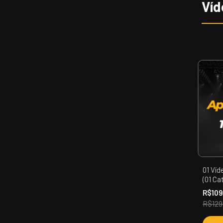
Víd
01 Ví
(01 Ca
R$10
R$129