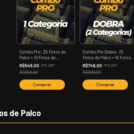
Combo Pro: 25 Fotos de
Combo Pro Dobra: 25
Palco + 10 Fotos de
Fotos de Palco + 10 Fotos
Backstage + 3 Vídeos +
de Backstage + 3 Vídeos +
R$549,00
R$749,00
-
17
%
OFF
-
17
%
OFF
Reels Backstage (01
Reels Backstage (02
R$659,00
R$899,00
Categoria)
Categoria)
os de Palco