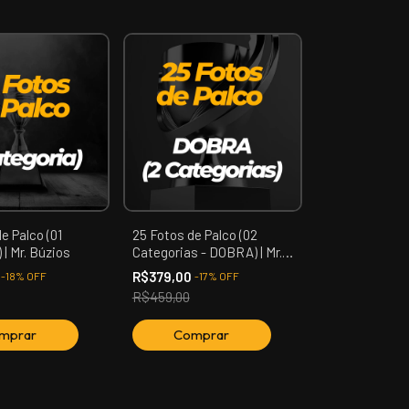
e Palco (01
25 Fotos de Palco (02
 | Mr. Búzios
Categorias - DOBRA) | Mr.
Búzios
0
R$379,00
-
18
%
OFF
-
17
%
OFF
R$459,00