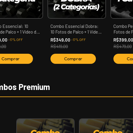
 Essencial: 10
Combo Essencial Dobra:
Combo Pe
de Palco + 1 Vídeo de
10 Fotos de Palco + 1 Vídeo
Fotos de P
entação (01
de Apresentação (02
(Apresent
9,00
R$349,00
R$399,0
-
17
%
OFF
-
17
%
OFF
ria)
Categoria)
Premiação)
,00
R$419,00
R$479,00
mbos Premium