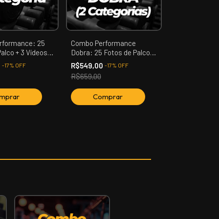
rformance: 25
Combo Performance
alco + 3 Vídeos
Dobra: 25 Fotos de Palco +
ação, Confronto,
3 Vídeos (Apresentação,
0
R$549,00
-
17
%
OFF
-
17
%
OFF
 (01 Categoria)
Confronto, Premiação) (02
R$659,00
Categoria)