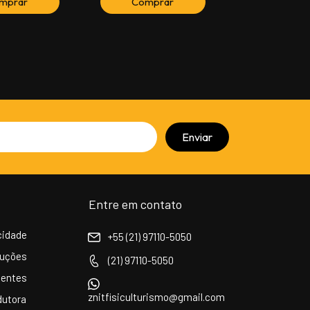
Entre em contato
acidade
+55 (21) 97110-5050
luções
(21) 97110-5050
uentes
znitfisiculturismo@gmail.com
dutora